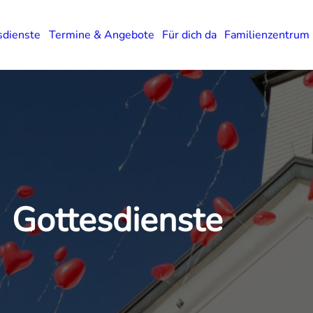
sdienste
Termine & Angebote
Für dich da
Familienzentrum
Gottesdienste