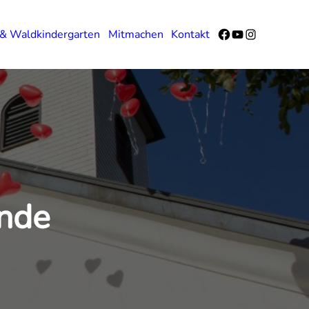
Facebook
YouTube
Instagram
 & Waldkindergarten
Mitmachen
Kontakt
inde